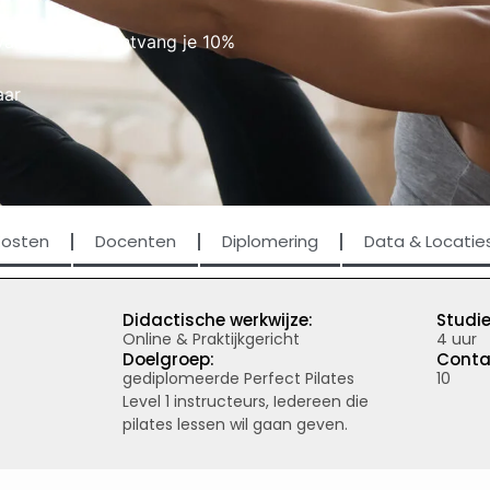
van je school ontvang je 10%
aar
Kosten
Docenten
Diplomering
Data & Locatie
Didactische werkwijze:
Studie
Online & Praktijkgericht
4 uur
Doelgroep:
Conta
gediplomeerde Perfect Pilates
10
Level 1 instructeurs, Iedereen die
pilates lessen wil gaan geven.