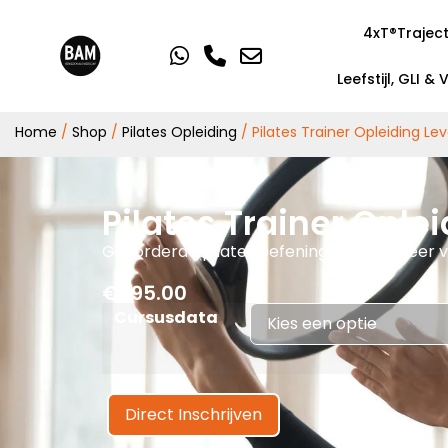
4xT®Trajec
Leefstijl, GLI &
Home
/
Shop
/
Pilates Opleiding
/ Pilates Trainer Opleiding Lev
Pilates Trainer Oplei
Gevorderde pilates oefeningen voor meer vari
€
295.00
Cursusdata
Direct Inschrijven