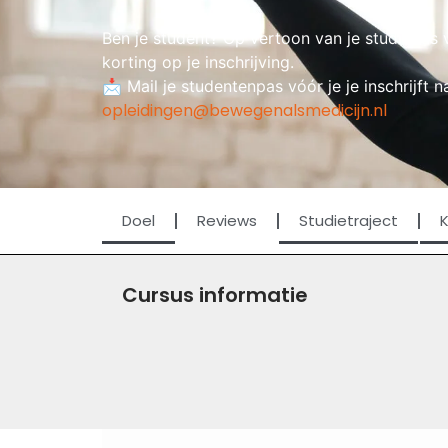
Ben je student? Op vertoon van je studiepas 
korting op je inschrijving.
📩 Mail je studentenpas vóór je je inschrijft n
opleidingen@bewegenalsmedicijn.nl
Doel
Reviews
Studietraject
Cursus informatie