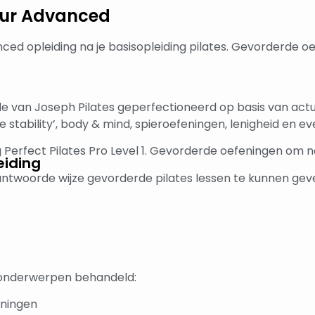
teur Advanced
anced opleiding na je basisopleiding pilates. Gevorderde o
ode van Joseph Pilates geperfectioneerd op basis van act
 stability’, body & mind, spieroefeningen, lenigheid en ev
ng Perfect Pilates Pro Level 1. Gevorderde oefeningen om 
eiding
antwoorde wijze gevorderde pilates lessen te kunnen gev
 onderwerpen behandeld:
eningen