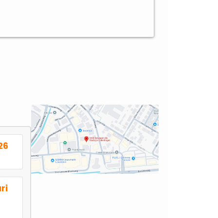
26
ri