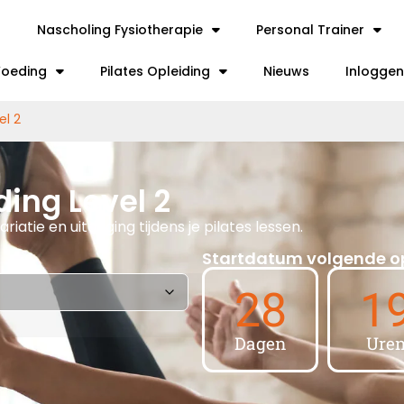
t
Nascholing Fysiotherapie
Personal Trainer
 Voeding
Pilates Opleiding
Nieuws
Inloggen
el 2
ding Level 2
atie en uitdaging tijdens je pilates lessen.
Startdatum volgende o
28
1
Dagen
Ure