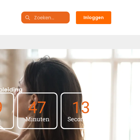
Inloggen
pleiding
9
47
12
n
Minuten
Seconden