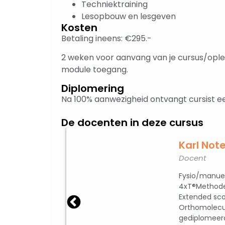
Techniektraining
Lesopbouw en lesgeven
Kosten
Betaling ineens:
€295.-
2 weken voor aanvang van je cursus/oplei
module toegang.
Diplomering
Na 100% aanwezigheid ontvangt cursist ee
De docenten in deze cursus
lm
Karl Not
Docent
eidings- en
Fysio/manuee
o) en zij is
4xT®Methode,
I & II en
Extended sco
edagen.
Orthomolecul
gediplomeerd