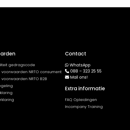
arden
Contact
iteit gedragscode
WhatsApp
088 – 323 25 55
 voorwaarden NRTO consument
Mail ons!
 voorwaarden NRTO B2B
egeling
Extra informatie
klaring
klaring
FAQ Opleidingen
Incompany Training