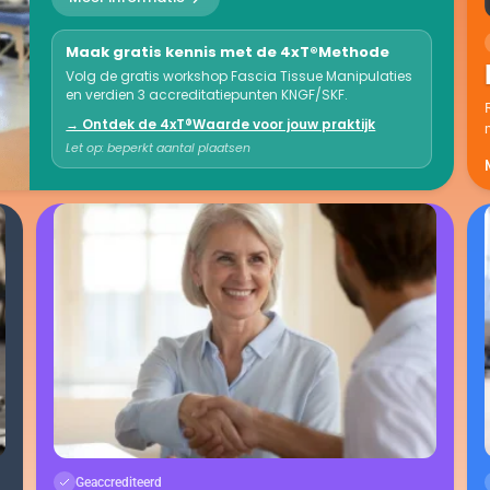
Maak gratis kennis met de 4xT®Methode
Volg de gratis workshop Fascia Tissue Manipulaties
en verdien 3 accreditatiepunten KNGF/SKF.
→ Ontdek de 4xT®Waarde voor jouw praktijk
Let op: beperkt aantal plaatsen
Geaccrediteerd