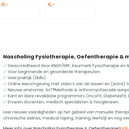
€249,-
€,-
Mobility & Flex-Trainer
PT-Excersise Specialist
Nascholing Fysiotherapie, Oefentherapie & 
✅ Geaccrediteerd door KNGF/KRF, Keurmerk Fysiotherapie en 
✅ Voor beginnende en gevorderde therapeuten.
✅ Veel praktijk (Skills)
✅ Online leeromgeving met video’s van de lessen en (extra) 
✅ Nieuwe anatomie, 4xT®Methode & arthromyofasciale aanpa
✅ Kant en klare revalidatie programma’s OncoFit, DiabetesFit, 
✅ Ervaren docenten, medisch specialisten & hoogleraren.
Leer nieuwe vaardigheden op het gebied van manuele therapie, 
chronische ziektes, medical taping, training, leefstijl en nog ve
Meer info over Nascholing Fysiotherapie & Oefentherapie?
Kli