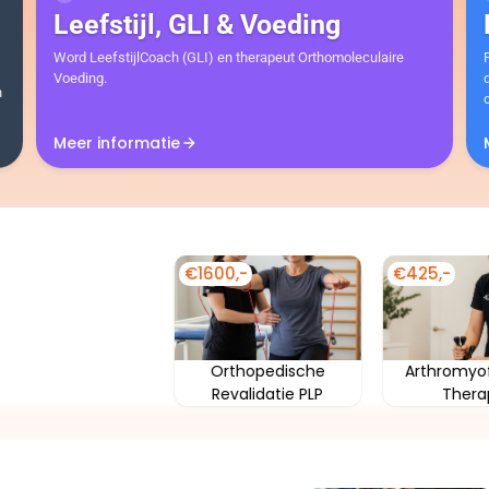
Leefstijl, GLI & Voeding
Word LeefstijlCoach (GLI) en therapeut Orthomoleculaire
Voeding.
n
Meer informatie
€425,-
€845,-
€425,-
Hoofdpijn &
Rugpijn OR-Advanced
Enkel
Aangezichtspij
(4xT)
Advan