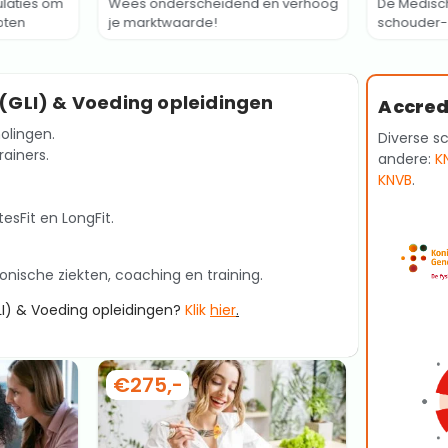
ulaties om
Wees onderscheidend en verhoog
De Medisch 
oten
je marktwaarde!
schouder- 
e (GLI) & Voeding opleidingen
Accred
olingen.
Diverse s
ainers.
andere:
K
KNVB
.
esFit en LongFit.
hronische ziekten, coaching en training.
GLI) & Voeding opleidingen?
K
li
k
hier
.
€275,-
€495,