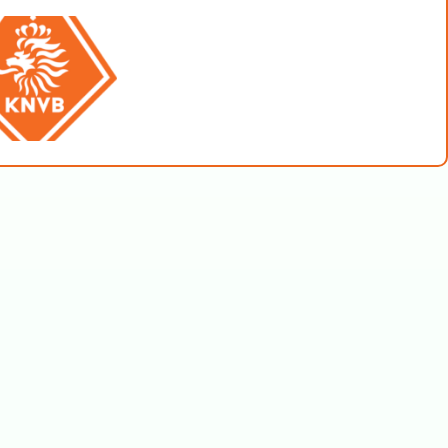
apie & oncologie
Longrev. Astma & COPD
e interventies
Geef meer lucht
ie KNGF/SKF 12p
Accreditatie KNGF/Keur./ADAP 19p
e werkveld richting
Begeleid & train cliënten individueel
itnesstraining
en in groepsverband