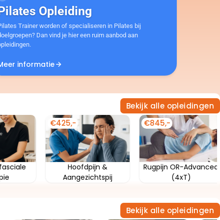
Pilates Opleiding
Pilates Trainer worden of specialiseren in Pilates bij
doelgroepen? Dan vind je hier een ruim aanbod aan
opleidingen.
Meer informatie
Bekijk alle opleidingen
€425,-
€3250,-
/Voet OR-
Litteken Therapie-
Orthopedische
ced (4xT)
fascia
Revalidatie 4xT
Bekijk alle opleidingen