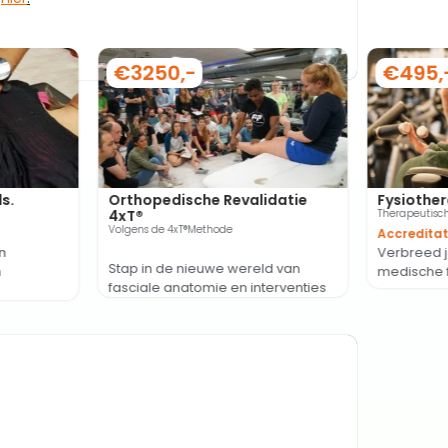
€3250,-
€495,
s.
Orthopedische Revalidatie
Fysiother
4xT®
Therapeutisch
Volgens de 4xT®Methode
Accreditat
n
Verbreed j
Stap in de nieuwe wereld van
n
medische f
fasciale anatomie en interventies