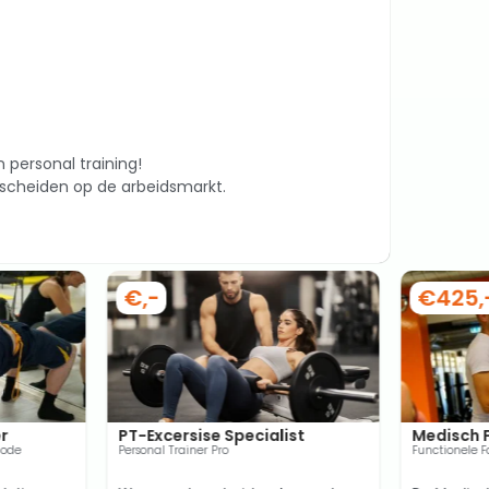
personal training!
rscheiden op de arbeidsmarkt.
€,-
€425,
er
PT-Excersise Specialist
Medisch F
hode
Personal Trainer Pro
Functionele Fa