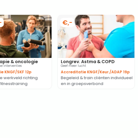
-
€,-
apie & oncologie
Longrev. Astma & COPD
e interventies
Geef meer lucht
ie KNGF/SKF 12p
Accreditatie KNGF/Keur./ADAP 19p
e werkveld richting
Begeleid & train cliënten individueel
itnesstraining
en in groepsverband