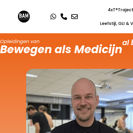
4xT®Trajec
Leefstijl, GLI &
al
Opleidingen van

Bewegen als Medicijn