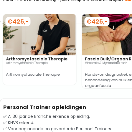
€425,-
€425,-
Arthromyofasciale Therapie
Fascia Buik/Orgaan Rl
Arthromyofasciale Therapie
Viscerale & Myofasciale tech.
Arthromyofasciale Therapie
Hands-on diagnostiek e
behandeling van buik e
orgaanfascia
Personal Trainer opleidingen
✅ Al 30 jaar dé Branche erkende opleiding.
✅ KNVB erkend.
✅ Voor beginnende en gevorderde Personal Trainers.