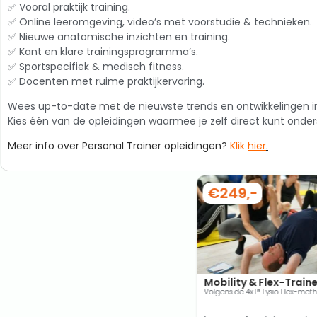
✅ Vooral praktijk training.
✅ Online leeromgeving, video’s met voorstudie & technieken.
✅ Nieuwe anatomische inzichten en training.
✅ Kant en klare trainingsprogramma’s.
✅ Sportspecifiek & medisch fitness.
✅ Docenten met ruime praktijkervaring.
Wees up-to-date met de nieuwste trends en ontwikkelingen in 
Kies één van de opleidingen waarmee je zelf direct kunt onde
Meer info over Personal Trainer opleidingen?
Klik
hier
.
€249,-
Mobility & Flex-Train
Volgens de 4xT® Fysio Flex-met