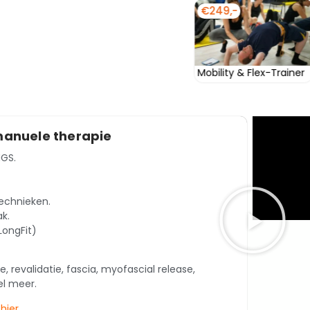
€425,-
€,-
€275,
Medisch Fit Specialist
Sport Performance
Orth
Trainer
T
manuele therapie
NGS.
technieken.
k.
LongFit)
revalidatie, fascia, myofascial release,
el meer.
k
hier
.