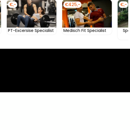
-
€225,-
€295,-
omoleculair
Pilates Trainer level 1
Pilates Trainer lev
herapeut