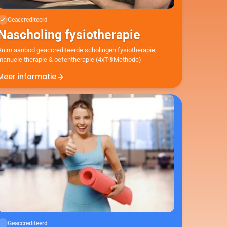
Geaccrediteerd
Nascholing fysiotherapie
Ruim aanbod geaccrediteerde scholingen fysiotherapie,
manuele therapie & oefentherapie (4xT®Methode)
Meer informatie
Geaccrediteerd