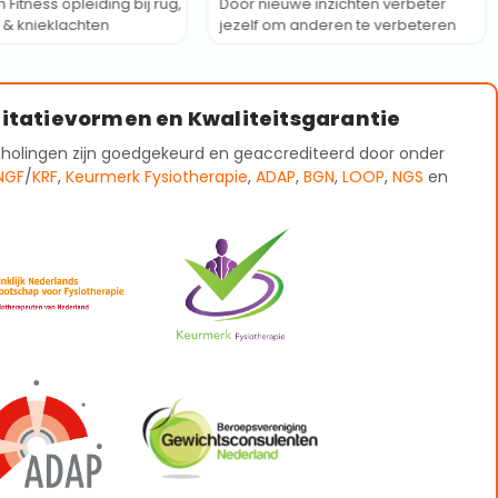
Fitness opleiding bij rug,
Door nieuwe inzichten verbeter
& knieklachten
jezelf om anderen te verbeteren
itatievormen en Kwaliteitsgarantie
cholingen zijn goedgekeurd en geaccrediteerd door onder
NGF
/
KRF
,
Keurmerk Fysiotherapie
,
ADAP
,
BGN
,
LOOP
,
NGS
en
-
€,-