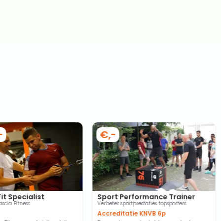
-
€,-
it Specialist
Sport Performance Trainer
scia Fitness
Verbeter sportprestaties topsporters
Accreditatie KNVB 6p