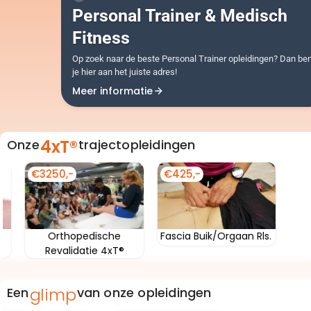
Personal Trainer & Medisch
Fitness
Op zoek naar de beste Personal Trainer opleidingen? Dan be
je hier aan het juiste adres!
Meer informatie
4xT®
Onze
trajectopleidingen
€1600,-
€425,-
Orthopedische
Arthromyofasciale
Revalidatie PLP
Therapie
glimp
Een
van onze opleidingen