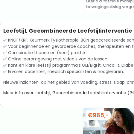
Leer o.a. fasciale manip
bewegingsuitslag vergr
Leefstijl, Gecombineerde Leefstijlinterventi
✅ KNGF/KRF, Keurmerk Fysiotherapie, BGN geaccrediteerde sch
✅ Voor beginnende en gevorderde coaches, therapeuten en tr
✅ Combinatie theorie en (veel) praktijk.
✅ Online leeromgeving met video’s van de lessen.
✅ Kant en klare leefstijl programma’s GLI/BigFit, OncoFit, Diabet
✅ Ervaren docenten, medisch specialisten & hoogleraren.
Nieuwe inzichten op het gebied van v
oeding, stress, slaap, c
Meer info over Leefstijl, Gecombineerde Leefstijlinterventie (
€985,-