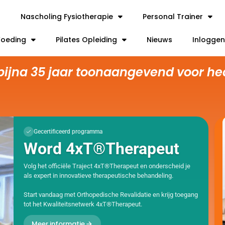
t
Nascholing Fysiotherapie
Personal Trainer
 Voeding
Pilates Opleiding
Nieuws
Inloggen
 bijna 35 jaar toonaangevend voor he
Gecertificeerd programma
Word 4xT®Therapeut
Volg het officiële Traject 4xT®Therapeut en onderscheid je
als expert in innovatieve therapeutische behandeling.
Start vandaag met Orthopedische Revalidatie en krijg toegang
tot het Kwaliteitsnetwerk 4xT®Therapeut.
Meer informatie