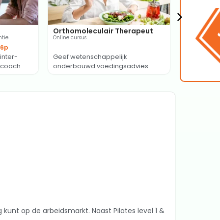
Orthomoleculair Therapeut
Fysiother
ntie
Online cursus
Therapeutisch
36p
Accreditat
inter-
Geef wetenschappelijk
Verbreed j
jlcoach
onderbouwd voedingsadvies
medische f
 kunt op de arbeidsmarkt. Naast Pilates level 1 &