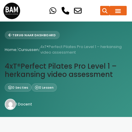
TERUG NAAR DASHBOARD
4xT®Perfect Pilates Pro Level 1 – herkansing
Home
/
Cursussen
/
video assessment
4xT®Perfect Pilates Pro Level 1 –
herkansing video assessment
0 Secties
0 Lessen
1 Docent