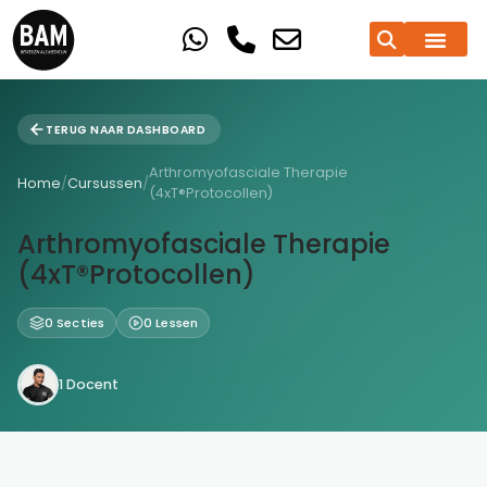
TERUG NAAR DASHBOARD
Arthromyofasciale Therapie
Home
/
Cursussen
/
(4xT®Protocollen)
Arthromyofasciale Therapie
(4xT®Protocollen)
0 Secties
0 Lessen
1 Docent