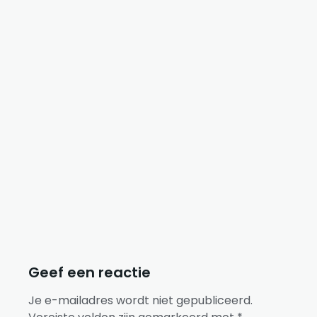
auteur, internationaal docent in fysiotherapie,
revalidatie & leefstijl en…
Er zijn nog geen secties voor deze cursus.
Geef een reactie
Je e-mailadres wordt niet gepubliceerd.